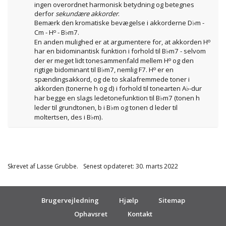
ingen overordnet harmonisk betydning og betegnes
derfor
sekundære akkorder
.
Bemærk den kromatiske bevægelse i akkorderne D
m -
♭
o
Cm - H
- B
m7.
♭
o
En anden mulighed er at argumentere for, at akkorden H
har en bidominantisk funktion i forhold til B
m7 - selvom
♭
o
der er meget lidt tonesammenfald mellem H
og den
o
rigtige bidominant til B
m7, nemlig F7. H
er en
♭
spændingsakkord, og de to skalafremmede toner i
akkorden (tonerne h og d) i forhold til tonearten A
-dur
♭
har begge en slags ledetonefunktion til B
m7 (tonen h
♭
leder til grundtonen, b i B
m og tonen d leder til
♭
moltertsen, des i B
m).
♭
Skrevet af
Lasse Grubbe.
Senest opdateret: 30. marts 2022
Brugervejledning
Hjælp
Sitemap
Ophavsret
Kontakt