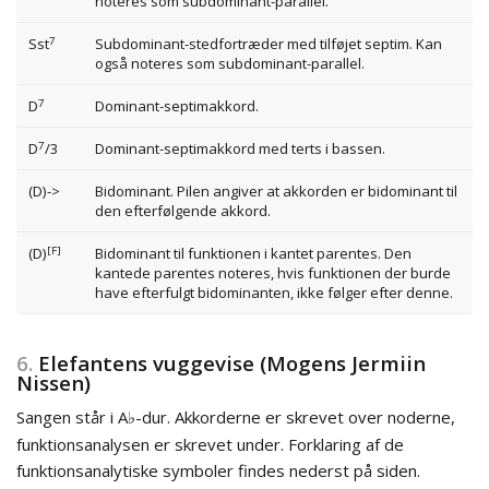
noteres som subdominant-parallel.
7
Sst
Subdominant-stedfortræder med tilføjet septim. Kan
også noteres som subdominant-parallel.
7
D
Dominant-septimakkord.
7
D
/3
Dominant-septimakkord med terts i bassen.
(D)->
Bidominant. Pilen angiver at akkorden er bidominant til
den efterfølgende akkord.
[F]
(D)
Bidominant til funktionen i kantet parentes. Den
kantede parentes noteres, hvis funktionen der burde
have efterfulgt bidominanten, ikke følger efter denne.
6.
Elefantens vuggevise (Mogens Jermiin
Nissen)
Sangen står i A
-dur. Akkorderne er skrevet over noderne,
♭
funktionsanalysen er skrevet under. Forklaring af de
funktionsanalytiske symboler findes nederst på siden.