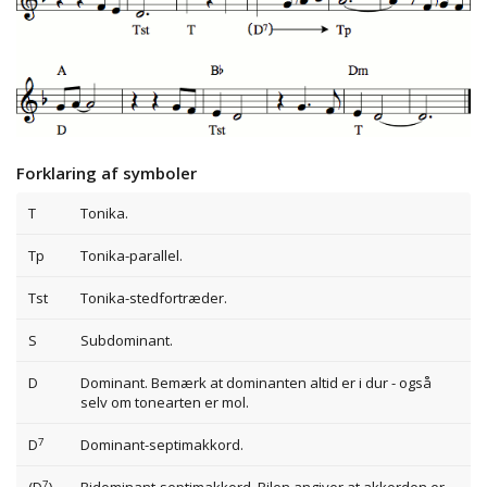
Forklaring af symboler
T
Tonika.
Tp
Tonika-parallel.
Tst
Tonika-stedfortræder.
S
Subdominant.
D
Dominant. Bemærk at dominanten altid er i dur - også
selv om tonearten er mol.
7
D
Dominant-septimakkord.
7
(D
)-
Bidominant-septimakkord. Pilen angiver at akkorden er