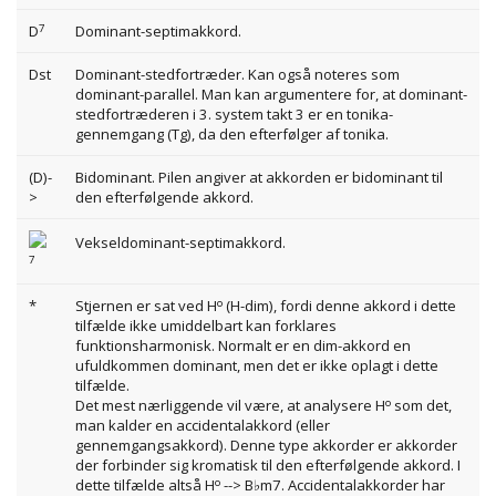
7
D
Dominant-septimakkord.
Dst
Dominant-stedfortræder. Kan også noteres som
dominant-parallel. Man kan argumentere for, at dominant-
stedfortræderen i 3. system takt 3 er en tonika-
gennemgang (Tg), da den efterfølger af tonika.
(D)-
Bidominant. Pilen angiver at akkorden er bidominant til
>
den efterfølgende akkord.
Vekseldominant-septimakkord.
7
o
*
Stjernen er sat ved H
(H-dim), fordi denne akkord i dette
tilfælde ikke umiddelbart kan forklares
funktionsharmonisk. Normalt er en dim-akkord en
ufuldkommen dominant, men det er ikke oplagt i dette
tilfælde.
o
Det mest nærliggende vil være, at analysere H
som det,
man kalder en accidentalakkord (eller
gennemgangsakkord). Denne type akkorder er akkorder
der forbinder sig kromatisk til den efterfølgende akkord. I
o
dette tilfælde altså H
--> B
m7. Accidentalakkorder har
♭