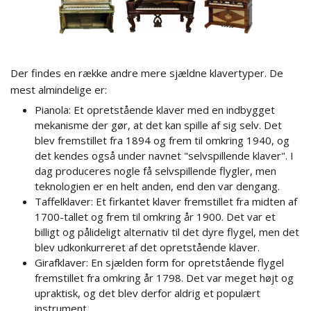
Der findes en række andre mere sjældne klavertyper. De
mest almindelige er:
Pianola: Et opretstående klaver med en indbygget
mekanisme der gør, at det kan spille af sig selv. Det
blev fremstillet fra 1894 og frem til omkring 1940, og
det kendes også under navnet "selvspillende klaver". I
dag produceres nogle få selvspillende flygler, men
teknologien er en helt anden, end den var dengang.
Taffelklaver: Et firkantet klaver fremstillet fra midten af
1700-tallet og frem til omkring år 1900. Det var et
billigt og pålideligt alternativ til det dyre flygel, men det
blev udkonkurreret af det opretstående klaver.
Girafklaver: En sjælden form for opretstående flygel
fremstillet fra omkring år 1798. Det var meget højt og
upraktisk, og det blev derfor aldrig et populært
instrument.