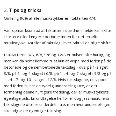
2.
Tips og tricks
Omkring 90% af alle musikstykker er i taktarten 4/4.
Vær opmærksom på at taktarten i sjældne tilfælde kan skifte
i kortere eller længere perioder inden for det enkelte
musikstykke. Antallet af taktslag i hver takt vil da tillige skifte.
I taktarterne 3/8, 6/8, 9/8 og 12/8 er pulsen ofte hurtig, og
man kan da nemt komme til at kun at vippe med foden på de
betonede og de semibetonede taktslag - dvs. på 1-slaget i
3/8, på 1- og 4-slaget i 6/8, på 1-, 4- og 7-slaget i 9/8 og på
1-, 4-, 7- og 10- slaget i 12/8. Hvis taktslagene, du vipper
med foden til, har en tydelig underdeling i tre, er det
formentlig denne hurtigere tredeling, der er musikstykkets
egentlige puls. En undtagelse herfor er dog jazzmusik, hvor
taktslagene ofte er underdelt i tre, men hvor underdelingen
ikke udgør de egentlige taktslag.