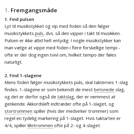
1.
Fremgangsmåde
1. Find pulsen
Lyt til musikstykket og vip med foden så den følger
musikstykkets
puls
, dvs. så den vipper i takt til musikken.
Pulsen er ikke altid helt entydig: I nogle musikstykker kan
man vælge at vippe med foden i flere forskellige tempi -
ofte er der dog ingen tvivl om, hvilket tempo der føles
naturligt.
2. Find 1-slagene
Mens foden følger musikstykkets puls, skal takternes 1-slag
findes. 1-slagene er som bekendt de mest
betonede
slag,
og det er derfor også de
taktslag
, der er nemmest at
genkende. Akkordskift indtræder ofte på 1-slaget, og
stortrommen
spiller (hvis der medvirker trommer) som
regel en tydelig markering på 1-slaget. Hvis taktarten er
4/4, spiller
lilletrommen
ofte på 2- og 4-slaget.