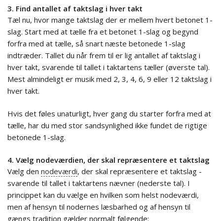
3. Find antallet af taktslag i hver takt
Tæl nu, hvor mange taktslag der er mellem hvert betonet 1-
slag. Start med at tælle fra et betonet 1-slag og begynd
forfra med at tælle, så snart næste betonede 1-slag
indtræder. Tallet du når frem til er lig antallet af taktslag i
hver takt, svarende til tallet i taktartens tæller (øverste tal).
Mest almindeligt er musik med 2, 3, 4, 6, 9 eller 12 taktslag i
hver takt.
Hvis det føles unaturligt, hver gang du starter forfra med at
tælle, har du med stor sandsynlighed ikke fundet de rigtige
betonede 1-slag.
4. Vælg nodeværdien, der skal repræsentere et taktslag
Vælg den
nodeværdi
, der skal repræsentere et taktslag -
svarende til tallet i taktartens nævner (nederste tal). I
princippet kan du vælge en hvilken som helst nodeværdi,
men af hensyn til nodernes læsbarhed og af hensyn til
gængs tradition gælder normalt følgende: