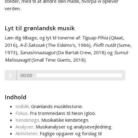
steder, med til at ændre den måde, hvorpå vi oplever
verden.
Lyt til grønlandsk musik
Læn dig tilbage, og lyt til tonerne af:
Tiguap Pihia
(Qilaat,
2016),
A-E-Sakssak
(The Eskimo's, 1966),
Pivfît nutât
(Sume,
1973),
Sanasinnaasagut
(Da Bartali Crew, 2018) og
Sumut
Malissavagit
(Small Time Giants, 2018).
00:00
Indhold
Indblik
. Grønlands musikhistorie.
Fokus
. Fra trommedans til Neon Igloo.
Kendetegn
. Musikalske kendetegn.
Analyser
. Musikanalyser og analysevejledning.
Aktiviteter
. Faglige opgaver og forslag til