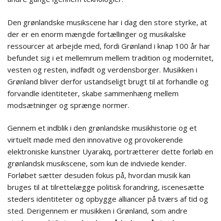
Den grønlandske musikscene har i dag den store styrke, at
der er en enorm mængde fortællinger og musikalske
ressourcer at arbejde med, fordi Grønland i knap 100 år har
befundet sig i et mellemrum mellem tradition og modernitet,
vesten og resten, indfødt og verdensborger. Musikken i
Grønland bliver derfor ustandseligt brugt til at forhandle og
forvandle identiteter, skabe sammenhæng mellem
modsætninger og sprænge normer.
Gennem et indblik i den grønlandske musikhistorie og et
virtuelt møde med den innovative og provokerende
elektroniske kunstner Uyarakq, portrætterer dette forløb en
grønlandsk musikscene, som kun de indviede kender.
Forløbet sætter desuden fokus på, hvordan musik kan
bruges til at tilrettelægge politisk forandring, iscenesætte
steders identiteter og opbygge alliancer på tværs af tid og
sted. Derigennem er musikken i Grønland, som andre