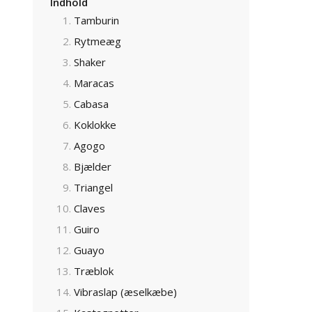
Indhold
Tamburin
Rytmeæg
Shaker
Maracas
Cabasa
Koklokke
Agogo
Bjælder
Triangel
Claves
Guiro
Guayo
Træblok
Vibraslap (æselkæbe)