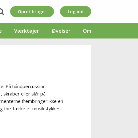
Opret bruger
Log ind
e
Værktøjer
Øvelser
Om
te. På håndpercussion
 skraber eller slår på
umenterne frembringer ikke en
 og forstærke et musikstykkes