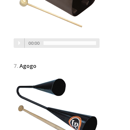
00:00
7.
Agogo