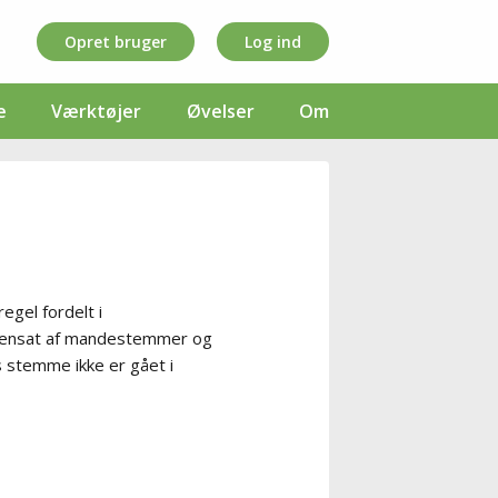
Opret bruger
Log ind
e
Værktøjer
Øvelser
Om
gel fordelt i
mensat af mandestemmer og
s stemme ikke er gået i