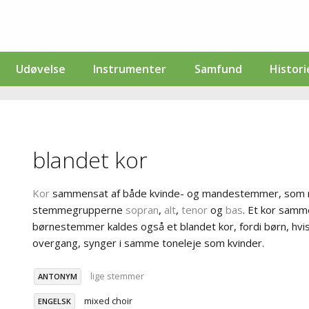
Udøvelse
Instrumenter
Samfund
Histori
blandet kor
Kor
sammensat af både kvinde- og mandestemmer, som re
stemmegrupperne
sopran
,
alt
,
tenor
og
bas
. Et kor sam
børnestemmer kaldes også et blandet kor, fordi børn, hvi
overgang, synger i samme toneleje som kvinder.
lige stemmer
ANTONYM
mixed choir
ENGELSK