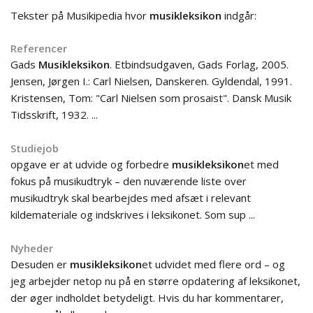
Tekster på Musikipedia hvor
musikleksikon
indgår:
Referencer
Gads
Musikleksikon
. Etbindsudgaven, Gads Forlag, 2005.
Jensen, Jørgen I.: Carl Nielsen, Danskeren. Gyldendal, 1991.
Kristensen, Tom: "Carl Nielsen som prosaist". Dansk Musik
Tidsskrift, 1932. ...
Studiejob
opgave er at udvide og forbedre
musikleksikon
et med
fokus på musikudtryk – den nuværende liste over
musikudtryk skal bearbejdes med afsæt i relevant
kildemateriale og indskrives i leksikonet. Som sup ...
Nyheder
Desuden er
musikleksikon
et udvidet med flere ord – og
jeg arbejder netop nu på en større opdatering af leksikonet,
der øger indholdet betydeligt. Hvis du har kommentarer,