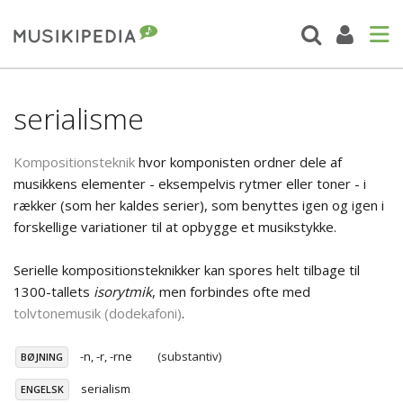
serialisme
Kompositionsteknik
hvor komponisten ordner dele af
musikkens elementer - eksempelvis rytmer eller toner - i
rækker (som her kaldes serier), som benyttes igen og igen i
forskellige variationer til at opbygge et musikstykke.
Serielle kompositionsteknikker kan spores helt tilbage til
1300-tallets
isorytmik
, men forbindes ofte med
tolvtonemusik (dodekafoni)
.
-n, -r, -rne
(substantiv)
BØJNING
serialism
ENGELSK