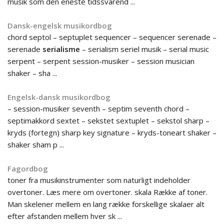
musik som den eneste tidssvarend ...
Dansk-engelsk musikordbog
chord septol – septuplet sequencer – sequencer serenade –
serenade
serialisme
– serialism seriel musik – serial music
serpent – serpent session-musiker – session musician
shaker – sha ...
Engelsk-dansk musikordbog
– session-musiker seventh – septim seventh chord –
septimakkord sextet – sekstet sextuplet – sekstol sharp –
kryds (fortegn) sharp key signature – kryds-toneart shaker –
shaker sham p ...
Fagordbog
toner fra musikinstrumenter som naturligt indeholder
overtoner. Læs mere om overtoner. skala Række af toner.
Man skelener mellem en lang række forskellige skalaer alt
efter afstanden mellem hver sk ...