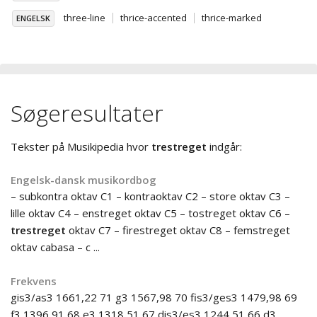
three-line
thrice-accented
thrice-marked
ENGELSK
Søgeresultater
Tekster på Musikipedia hvor
trestreget
indgår:
Engelsk-dansk musikordbog
– subkontra oktav C1 – kontraoktav C2 – store oktav C3 –
lille oktav C4 – enstreget oktav C5 – tostreget oktav C6 –
trestreget
oktav C7 – firestreget oktav C8 – femstreget
oktav cabasa – c ...
Frekvens
gis3/as3 1661,22 71 g3 1567,98 70 fis3/ges3 1479,98 69
f3 1396,91 68 e3 1318,51 67 dis3/es3 1244,51 66 d3