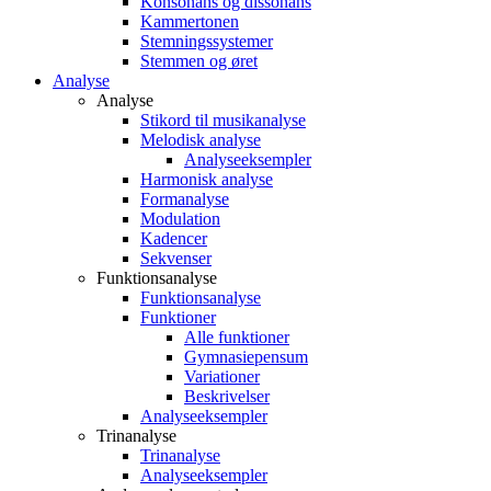
Konsonans og dissonans
Kammertonen
Stemningssystemer
Stemmen og øret
Analyse
Analyse
Stikord til musikanalyse
Melodisk analyse
Analyseeksempler
Harmonisk analyse
Formanalyse
Modulation
Kadencer
Sekvenser
Funktionsanalyse
Funktionsanalyse
Funktioner
Alle funktioner
Gymnasiepensum
Variationer
Beskrivelser
Analyseeksempler
Trinanalyse
Trinanalyse
Analyseeksempler