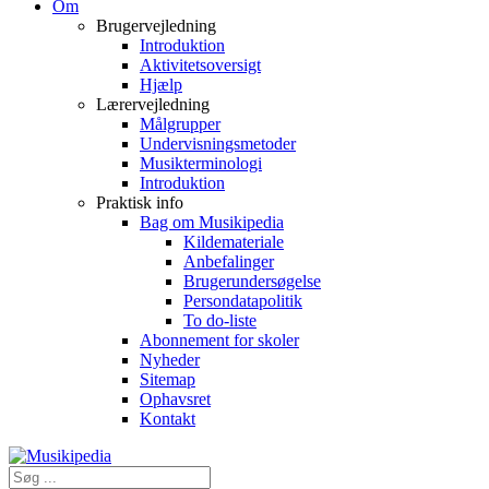
Om
Brugervejledning
Introduktion
Aktivitetsoversigt
Hjælp
Lærervejledning
Målgrupper
Undervisningsmetoder
Musikterminologi
Introduktion
Praktisk info
Bag om Musikipedia
Kildemateriale
Anbefalinger
Brugerundersøgelse
Persondatapolitik
To do-liste
Abonnement for skoler
Nyheder
Sitemap
Ophavsret
Kontakt