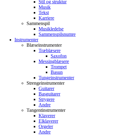
Stil og struktur
Musik
Tekst
Karriere
Sammenspil
Musikledelse
Sammenspilsnumre
Instrumenter
Blæseinstrumenter
Træblæsere
Saxofon
Messingblæsere
Trompet
Basun
Tungeinstrumenter
Strengeinstrumenter
Guitarer
Basguitarer
Strygere
Andre
Tangentinstrumenter
Klaverer
Elklaverer
Orgeler
Andre