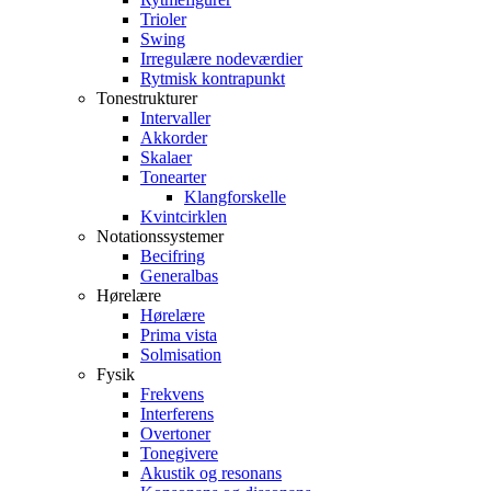
Trioler
Swing
Irregulære nodeværdier
Rytmisk kontrapunkt
Tonestrukturer
Intervaller
Akkorder
Skalaer
Tonearter
Klangforskelle
Kvintcirklen
Notationssystemer
Becifring
Generalbas
Hørelære
Hørelære
Prima vista
Solmisation
Fysik
Frekvens
Interferens
Overtoner
Tonegivere
Akustik og resonans