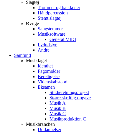
Slagtøj
Trommer og bækkener
Håndpercussion
Stemt slagtøj
Øvrige
Sangstemmer
Musiksoftware
General MIDI
Lydudstyr
Andre
Samfund
Musikfaget
Identitet
Fagområder
Berettigelse
Videnskabsteori
Eksamen
Studieretningsprojekt
Større skriftlig opgave
Musik A
Musik B
Musik C
Musikproduktion C
Musikbranchen
Uddannelser