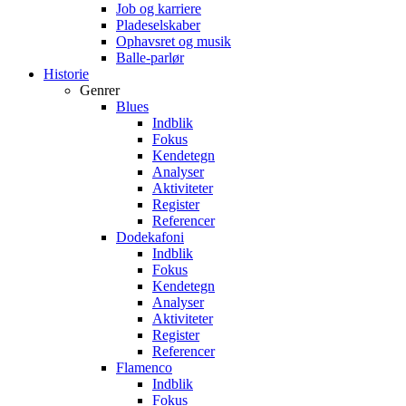
Job og karriere
Pladeselskaber
Ophavsret og musik
Balle-parlør
Historie
Genrer
Blues
Indblik
Fokus
Kendetegn
Analyser
Aktiviteter
Register
Referencer
Dodekafoni
Indblik
Fokus
Kendetegn
Analyser
Aktiviteter
Register
Referencer
Flamenco
Indblik
Fokus