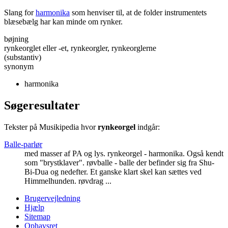
Slang for
harmonika
som henviser til, at de folder instrumentets
blæsebælg har kan minde om rynker.
bøjning
rynkeorglet eller -et, rynkeorgler, rynkeorglerne
(substantiv)
synonym
harmonika
Søgeresultater
Tekster på Musikipedia hvor
rynkeorgel
indgår:
Balle-parlør
med masser af PA og lys.
rynkeorgel
- harmonika. Også kendt
som "brystklaver". røvballe - balle der befinder sig fra Shu-
Bi-Dua og nedefter. Et ganske klart skel kan sættes ved
Himmelhunden. røvdrag ...
Brugervejledning
Hjælp
Sitemap
Ophavsret