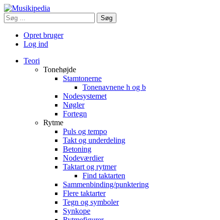
Søg
Opret bruger
Log ind
Teori
Tonehøjde
Stamtonerne
Tonenavnene h og b
Nodesystemet
Nøgler
Fortegn
Rytme
Puls og tempo
Takt og underdeling
Betoning
Nodeværdier
Taktart og rytmer
Find taktarten
Sammenbinding/punktering
Flere taktarter
Tegn og symboler
Synkope
Rytmefigurer