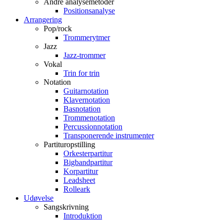
Andre analysemetoder
Positionsanalyse
Arrangering
Pop/rock
Trommerytmer
Jazz
Jazz-trommer
Vokal
Trin for trin
Notation
Guitarnotation
Klavernotation
Basnotation
Trommenotation
Percussionnotation
Transponerende instrumenter
Partituropstilling
Orkesterpartitur
Bigbandpartitur
Korpartitur
Leadsheet
Rolleark
Udøvelse
Sangskrivning
Introduktion