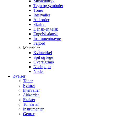
Musikudtryk
Tegn og symboler
Toner
Intervaller
Akkorder
Skalaer
Dansk-engelsk
Engelsk-dansk
Instrumentnavne
Fagord
Materialer
Kvintcirkel
Spil og lege
Oversigtsark
Nodepapir
Noder
Øvelser
Toner
Rytmer
Intervaller
Akkorder
Skalaer
Tonearter
Instrumenter
Genrer